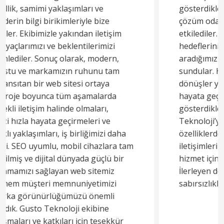
gösterdikleri profesyonellik, samimiyet ve
çözüm odaklı yaklaşımlarıyla bizi fazlasıyla
etkilediler. Ekibimizin ihtiyaçlarını ve
hedeflerini dikkatle dinleyerek, tam da
aradığımız gibi yaratıcı ve pratik çözümler
sundular. Her aşamada hızlı ve etkili geri
dönüşler yaparak projelerimizi başarıyla
hayata geçirdiler. Özellikle detaylara
gösterdikleri özen ve kaliteli işçilikleri, Gusto
Teknoloji’yi benzerlerinden ayıran en önemli
özelliklerden biri oldu. Hem süreçteki şeffaf
iletişimleri hem de sundukları yüksek kaliteli
hizmet için kendilerine teşekkür ederiz.
İlerleyen dönemlerde tekrar birlikte çalışmayı
sabırsızlıkla bekliyoruz!