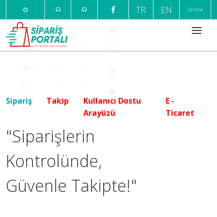
TR
EN
Online
Pazartesi
+90
+90
Ödeme
- Cuma
232
216
09:00 /
220
376
18:00
7
1
Sipariş
Takip
Kullanıcı Dostu
E -
999
666
Arayüzü
Ticaret
"Siparişlerin
Kontrolünde,
Güvenle Takipte!"