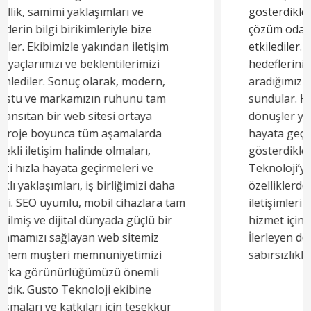
gösterdikleri profesyonellik, samimiyet ve
çözüm odaklı yaklaşımlarıyla bizi fazlasıyla
etkilediler. Ekibimizin ihtiyaçlarını ve
hedeflerini dikkatle dinleyerek, tam da
aradığımız gibi yaratıcı ve pratik çözümler
sundular. Her aşamada hızlı ve etkili geri
dönüşler yaparak projelerimizi başarıyla
hayata geçirdiler. Özellikle detaylara
gösterdikleri özen ve kaliteli işçilikleri, Gusto
Teknoloji’yi benzerlerinden ayıran en önemli
özelliklerden biri oldu. Hem süreçteki şeffaf
iletişimleri hem de sundukları yüksek kaliteli
hizmet için kendilerine teşekkür ederiz.
İlerleyen dönemlerde tekrar birlikte çalışmayı
sabırsızlıkla bekliyoruz!