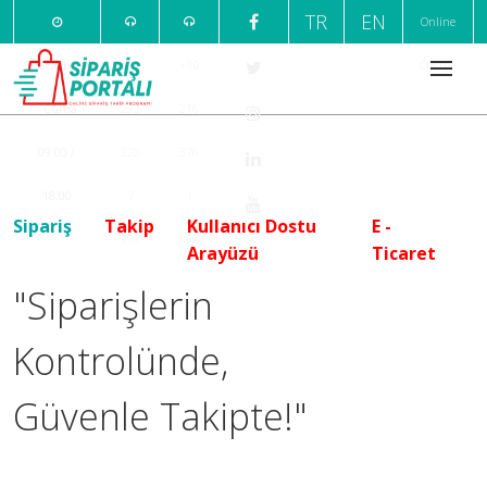
TR
EN
Online
Pazartesi
+90
+90
Ödeme
- Cuma
232
216
09:00 /
220
376
18:00
7
1
Sipariş
Takip
Kullanıcı Dostu
E -
999
666
Arayüzü
Ticaret
"Siparişlerin
Kontrolünde,
Güvenle Takipte!"