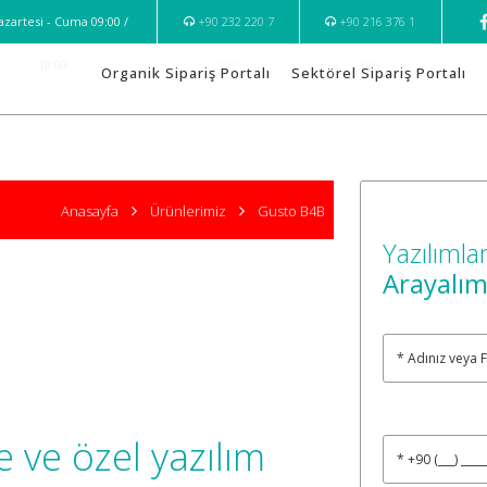
zartesi - Cuma 09:00 /
+90 232 220 7
+90 216 376 1
18:00
999
666
Organik Sipariş Portalı
Sektörel Sipariş Portalı
Anasayfa
Ürünlerimiz
Gusto B4B
Yazılımlar
Arayalı
e ve özel yazılım