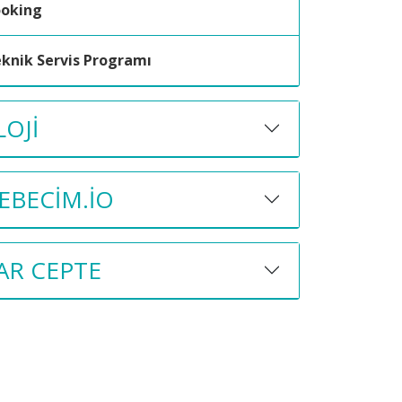
ooking
knik Servis Programı
OJI
BECIM.IO
AR CEPTE