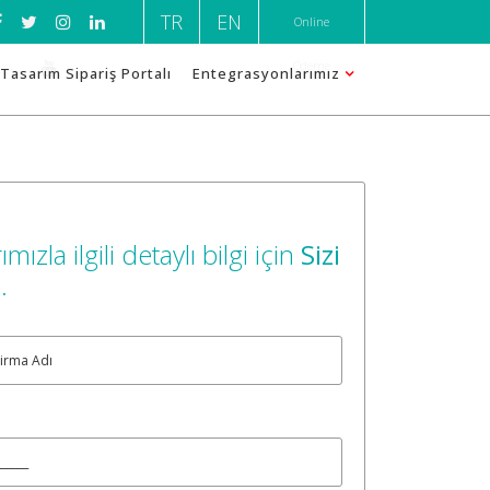
TR
EN
Online
Ödeme
Tasarım Sipariş Portalı
Entegrasyonlarımız
ımızla ilgili detaylı bilgi için
Sizi
m
.