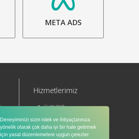
META ADS
Hizmetlerimiz
ı
Gusto Web
Gusto E-Ticaret
Deneyiminizi sizin istek ve ihtiyaçlarınıza
yönelik olarak çok daha iyi bir hale getirmek
Mobil Uygulama
için yasal düzenlemelere uygun çerezler
ı