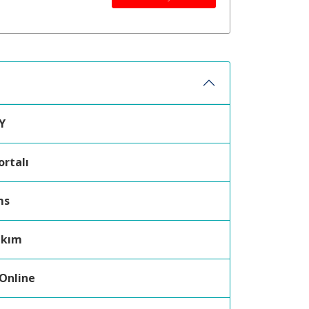
Y
ortalı
ms
akım
 Online