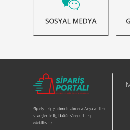
SOSYAL MEDYA
G
Sipariş takip yazılımı ile alınan ve/veya verilen
siparişler ile ilgili bütün süreçleri takip
edebilirsiniz