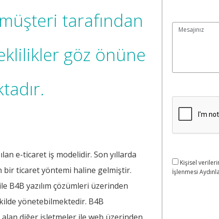
müşteri tarafından
reklilikler göz önüne
tadır.
lan e-ticaret iş modelidir. Son yıllarda
Kişisel verileri
bir ticaret yöntemi haline gelmiştir.
İşlenmesi Aydınla
i ile B4B yazılım çözümleri üzerinden
şekilde yönetebilmektedir. B4B
r alan diğer işletmeler ile web üzerinden,