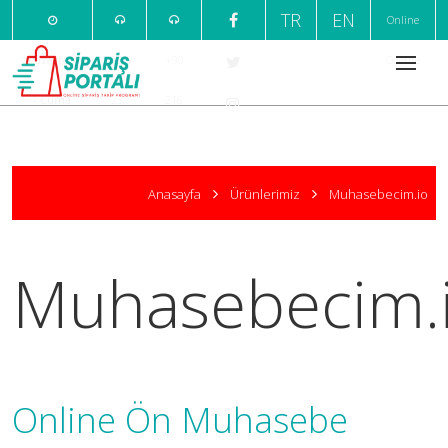
TR
EN
Online
Pazartesi
+90
+90
Ödeme
- Cuma
232
216
09:00 /
220
376
18:00
7
1
Anasayfa
Ürünlerimiz
Muhasebecim.io
999
666
Muhasebecim.
Online Ön Muhasebe