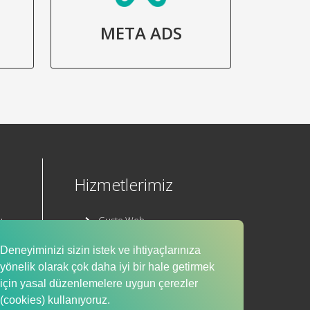
META ADS
Hizmetlerimiz
ı
Gusto Web
Gusto E-Ticaret
Deneyiminizi sizin istek ve ihtiyaçlarınıza
yönelik olarak çok daha iyi bir hale getirmek
Mobil Uygulama
için yasal düzenlemelere uygun çerezler
ı
(cookies) kullanıyoruz.