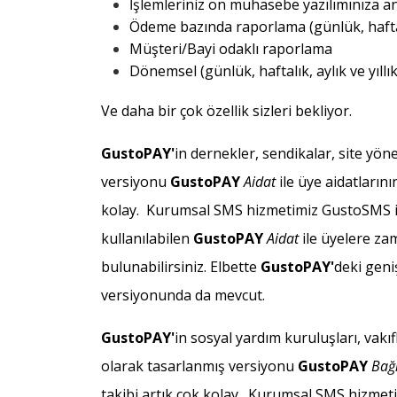
İşlemleriniz ön muhasebe yazılımınıza an
Ödeme bazında raporlama (günlük, haftalık
Müşteri/Bayi odaklı raporlama
Dönemsel (günlük, haftalık, aylık ve yıllı
Ve daha bir çok özellik sizleri bekliyor.
Gusto
PAY'
in dernekler, sendikalar, site yöne
versiyonu
Gusto
PAY
Aidat
ile üye aidatlarını
kolay. Kurumsal SMS hizmetimiz GustoSMS i
kullanılabilen
Gusto
PAY
Aidat
ile üyelere za
bulunabilirsiniz. Elbette
Gusto
PAY'
deki geni
versiyonunda da mevcut.
Gusto
PAY'
in sosyal yardım kuruluşları, vakıf
olarak tasarlanmış versiyonu
Gusto
PAY
Bağ
takibi artık çok kolay. Kurumsal SMS hizmet