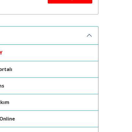
Y
ortalı
ms
akım
 Online