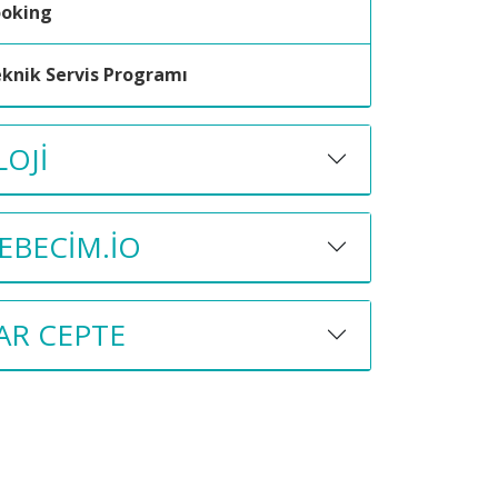
ooking
knik Servis Programı
OJI
BECIM.IO
AR CEPTE