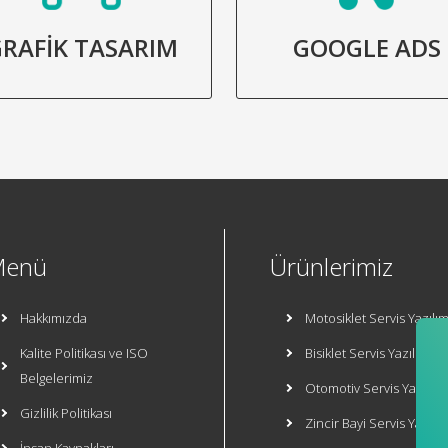
RAFİK TASARIM
GOOGLE ADS
Menü
Ürünlerimiz
Hakkımızda
Motosiklet Servis Yazılım
Kalite Politikası ve ISO
Bisiklet Servis Yazılımı
Belgelerimiz
Otomotiv Servis Yazılımı
Gizlilik Politikası
Zincir Bayi Servis Yazılım
İnsan Kaynakları