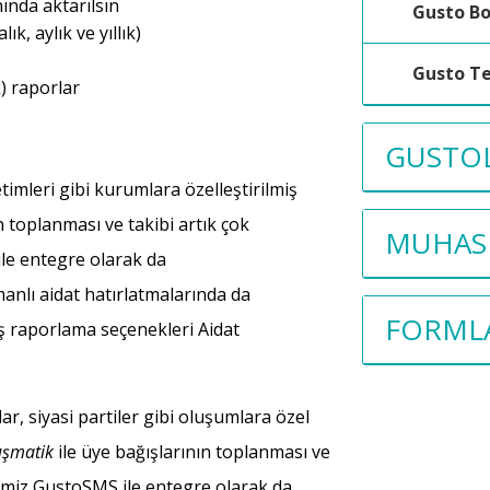
ında aktarılsın
Gusto B
, aylık ve yıllık)
Gusto Te
k) raporlar
GUSTOL
timleri gibi kurumlara özelleştirilmiş
n toplanması ve takibi artık çok
MUHASE
le entegre olarak da
manlı aidat hatırlatmalarında da
FORML
ş raporlama seçenekleri Aidat
lar, siyasi partiler gibi oluşumlara özel
ışmatik
ile üye bağışlarının toplanması ve
imiz GustoSMS ile entegre olarak da