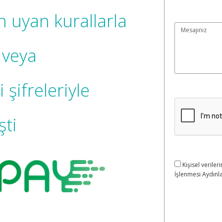
n uyan kurallarla
n veya
 şifreleriyle
şti
Kişisel verileri
İşlenmesi Aydınla