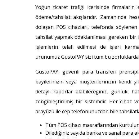
Yoğun ticaret trafiği içerisinde firmaların
ödeme/tahsilat akışlarıdır. Zamanında he
dolaşan POS cihazları, telefonda söylenen k
tahsilat yapmak odaklanılması gereken bir i
işlemlerin telafi edilmesi de işleri karm
ürünümüz GustoPAY sizi tüm bu zorluklardan
GustoPAY, güvenli para transferi prensiple
bayilerinizin veya müşterilerinizin kendi şif
detaylı raporlar alabileceğiniz, günlük, haf
zenginleştirilmiş bir sistemdir. Her cihaz ve
arayüzü ile cep telefonunuzdan bile tahsilatlar
Tüm POS cihazı masraflarından kurtulu
Dilediğiniz sayıda banka ve sanal para ak