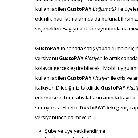
kullanılabilen
Gusto
PAY
Bağışmatik
ile üyel
etkinlik hatırlatmalarında da bulunabilirsiniz
seçenekleri Bağışmatik versiyonunda da mev
Gusto
PAY'
in sahada satış yapan firmalar içi
versiyonu
Gusto
PAY
Plasiyer
ile artık sahada
kolayca gerçekleştirebilecek. Mobil uygulam
kullanılabilen
Gusto
PAY
Plasiyer
ile ofis ve 
kalkıyor. Dilediğiniz takdirde
Gusto
PAY
Plasi
ederek size, tüm tahsilatların anında kayıtlar
sunuyoruz. Elbette
Gusto
PAY'
deki geniş ra
versiyonunda da mevcut.
Şube ve üye yetkilendirme