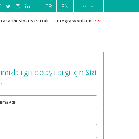
TR
EN
Online
Ödeme
Tasarım Sipariş Portalı
Entegrasyonlarımız
ımızla ilgili detaylı bilgi için
Sizi
m
.