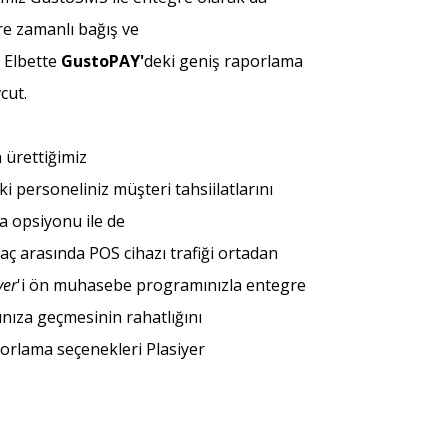
ere zamanlı bağış ve
. Elbette
Gusto
PAY'
deki geniş raporlama
cut.
n ürettiğimiz
ki personeliniz müşteri tahsiilatlarını
a opsiyonu ile de
araç arasında POS cihazı trafiği ortadan
yer
'i
ön muhasebe programınızla entegre
ınıza geçmesinin rahatlığını
porlama seçenekleri Plasiyer