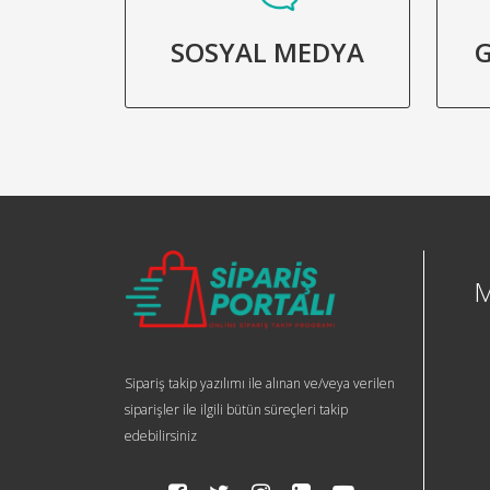
SOSYAL MEDYA
G
Sipariş takip yazılımı ile alınan ve/veya verilen
siparişler ile ilgili bütün süreçleri takip
edebilirsiniz