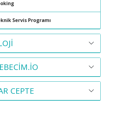
ooking
knik Servis Programı
OJI
BECIM.IO
AR CEPTE