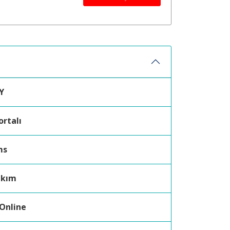
Y
ortalı
ms
akım
 Online