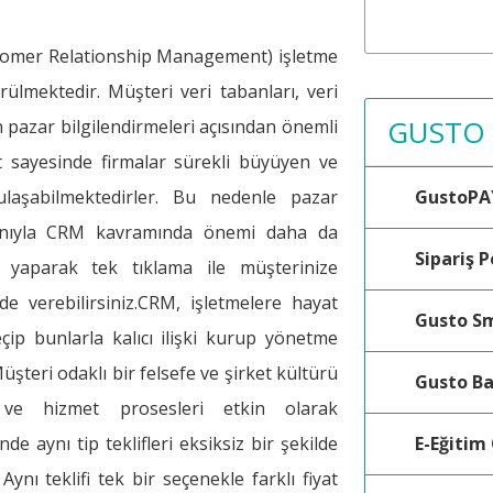
stomer Relationship Management) işletme
ülmektedir. Müşteri veri tabanları, veri
GUSTO
ın pazar bilgilendirmeleri açısından önemli
et sayesinde firmalar sürekli büyüyen ve
GustoPA
a ulaşabilmektedirler. Bu nedenle pazar
kanıyla CRM kavramında önemi daha da
Sipariş P
ma yaparak tek tıklama ile müşterinize
nde verebilirsiniz.CRM, işletmelere hayat
Gusto S
ip bunlarla kalıcı ilişki kurup yönetme
Müşteri odaklı bir felsefe ve şirket kültürü
Gusto B
 ve hizmet prosesleri etkin olarak
E-Eğitim
nde aynı tip teklifleri eksiksiz bir şekilde
Aynı teklifi tek bir seçenekle farklı fiyat