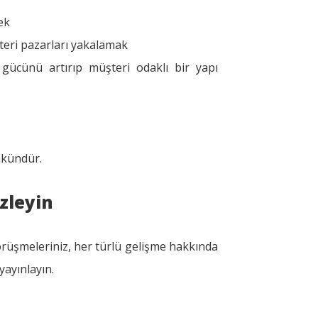
ek
şteri pazarları yakalamak
 gücünü artırıp müşteri odaklı bir yapı
mkündür.
İzleyin
 görüşmeleriniz, her türlü gelişme hakkında
yayınlayın.
n