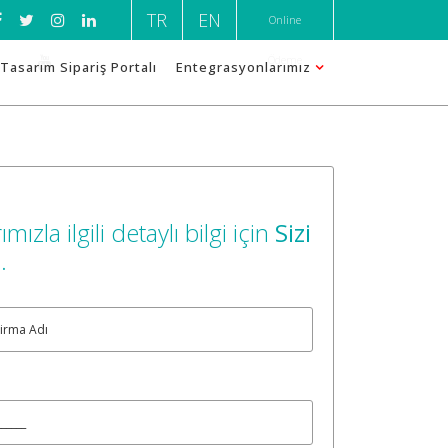
TR
EN
Online
Ödeme
Tasarım Sipariş Portalı
Entegrasyonlarımız
ımızla ilgili detaylı bilgi için
Sizi
m
.